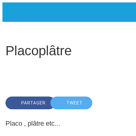
Placoplâtre
Rédigé le 15/12/2015
Laurent Alvarez-Pinnelli
PARTAGER
TWEET
Placo , plâtre etc...